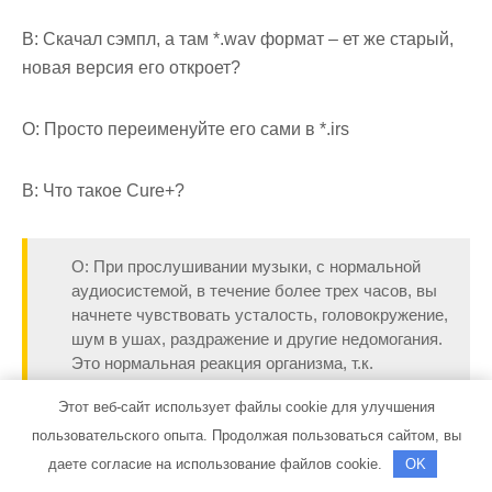
В: Скачал сэмпл, а там *.wav формат – ет же старый,
новая версия его откроет?
О: Просто переименуйте его сами в *.irs
В: Что такое Cure+?
О: При прослушивании музыки, с нормальной
аудиосистемой, в течение более трех часов, вы
начнете чувствовать усталость, головокружение,
шум в ушах, раздражение и другие недомогания.
Это нормальная реакция организма, т.к.
Этот веб-сайт использует файлы cookie для улучшения
пользовательского опыта. Продолжая пользоваться сайтом, вы
тяжелый бас и громкий звук могут привести к
даете согласие на использование файлов cookie.
OK
необратимому повреждению слуховой системы