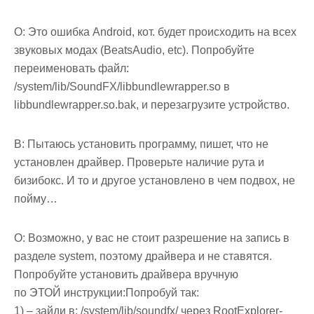
О: Это ошибка Android, кот. будет происходить на всех
звуковых модах (BeatsAudio, etc). Попробуйте
переименовать файл:
/system/lib/SoundFX/libbundlewrapper.so в
libbundlewrapper.so.bak, и перезагрузите устройство.
В:
Пытаюсь установить программу, пишет, что не
установлен драйвер. Проверьте наличие рута и
бизибокс. И то и другое установлено в чем подвох, не
пойму…
О: Возможно, у вас не стоит разрешение на запись в
разделе system, поэтому драйвера и не ставятся.
Попробуйте установить драйвера вручную
по ЭТОЙ инструкции:Попробуй так:
1) – зайди в: /system/lib/soundfx/ через RootExplorer-