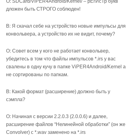
О: SDCard/ViPER4Android/Kernel/ – рЕгИсТр букв
дложен быть СТРОГО соблюден!
В: Я скачал себе на устройство новые импульсы для
конвольвера, а устройство их не видит, почему?
О: Совет всем у кого не работает конвольвер,
убедитесь в том что файлы импульсов *.irs у вас
свалены в одну кучу в папке ViPER4Android/Kernel а
не сортированы по папкам.
В: Какой формат (расширение) должно быть у
сэмпла?
О: Начиная с версии 2.2.0.3 (2.0.0.6) и далее,
расширение файлов “Нелинейной обработки” (он же
Convolver) с *.wav заменено на *.irs