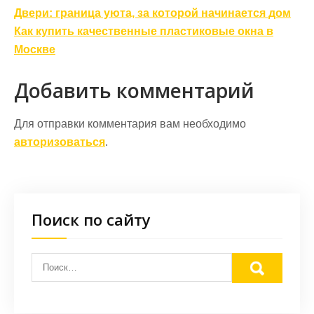
Навигация
Двери: граница уюта, за которой начинается дом
по
Как купить качественные пластиковые окна в
записям
Москве
Добавить комментарий
Для отправки комментария вам необходимо
авторизоваться
.
Поиск по сайту